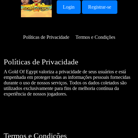
Login
Registrar-se
Políticas de Privacidade
Termos e Condições
Políticas de Privacidade
A Gold Of Egypt valoriza a privacidade de seus usuários e está
empenhada em proteger todas as informações pessoais fornecidas
durante o uso de nossos serviços. Todos os dados coletados são
utilizados exclusivamente para fins de melhoria contínua da
experiência de nossos jogadores.
Termos e Condições