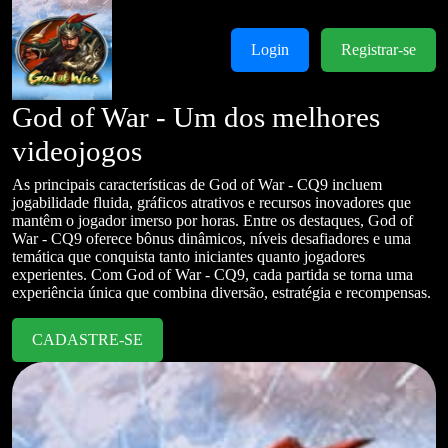
Login
Registrar-se
God of War - Um dos melhores
videojogos
As principais características de God of War - CQ9 incluem
jogabilidade fluida, gráficos atrativos e recursos inovadores que
mantêm o jogador imerso por horas. Entre os destaques, God of
War - CQ9 oferece bônus dinâmicos, níveis desafiadores e uma
temática que conquista tanto iniciantes quanto jogadores
experientes. Com God of War - CQ9, cada partida se torna uma
experiência única que combina diversão, estratégia e recompensas.
CADASTRE-SE