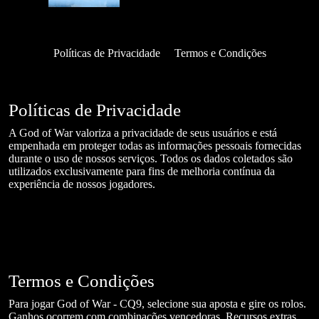
Políticas de Privacidade
Termos e Condições
Políticas de Privacidade
A God of War valoriza a privacidade de seus usuários e está
empenhada em proteger todas as informações pessoais fornecidas
durante o uso de nossos serviços. Todos os dados coletados são
utilizados exclusivamente para fins de melhoria contínua da
experiência de nossos jogadores.
Termos e Condições
Para jogar God of War - CQ9, selecione sua aposta e gire os rolos.
Ganhos ocorrem com combinações vencedoras. Recursos extras