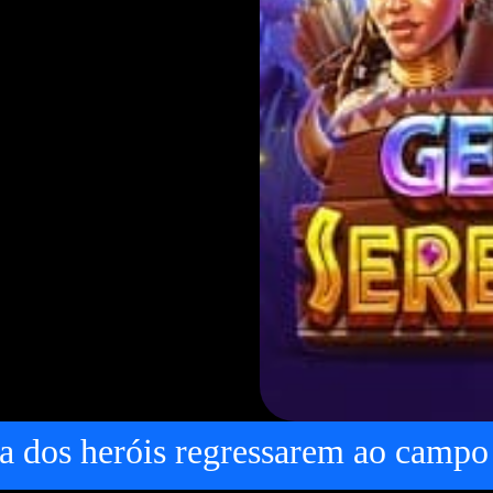
a dos heróis regressarem ao campo