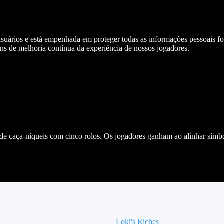
usuários e está empenhada em proteger todas as informações pessoais fo
ins de melhoria contínua da experiência de nossos jogadores.
de caça-níqueis com cinco rolos. Os jogadores ganham ao alinhar símb
Loki's Riches