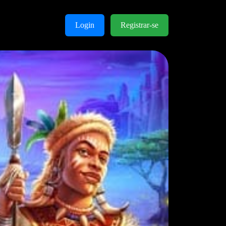
Login
Registrar-se