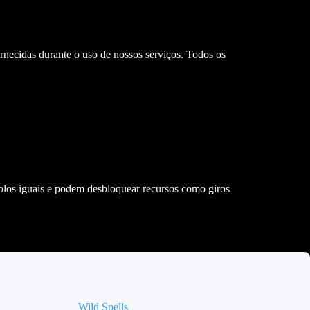
rnecidas durante o uso de nossos serviços. Todos os
olos iguais e podem desbloquear recursos como giros
Wild Spells