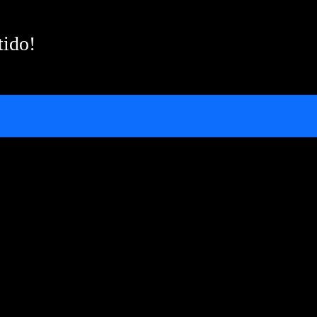
tido!