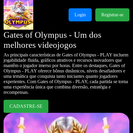
Login
Registrar-se
Gates of Olympus - Um dos
melhores videojogos
As principais características de Gates of Olympus - PLAY incluem
jogabilidade fluida, gráficos atrativos e recursos inovadores que
mantêm o jogador imerso por horas. Entre os destaques, Gates of
Olympus - PLAY oferece bônus dinâmicos, níveis desafiadores e
uma temática que conquista tanto iniciantes quanto jogadores
experientes. Com Gates of Olympus - PLAY, cada partida se torna
uma experiência única que combina diversão, estratégia e
recompensas.
CADASTRE-SE