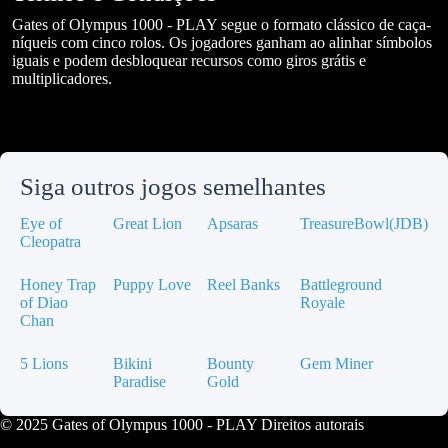
Gates of Olympus 1000 - PLAY segue o formato clássico de caça-
níqueis com cinco rolos. Os jogadores ganham ao alinhar símbolos
iguais e podem desbloquear recursos como giros grátis e
multiplicadores.
Siga outros jogos semelhantes
Eye of
Great Lion
Apsaras
TreasureBowl(JDB)
Cleopatra
Honey Trap
Puppy Love
Reel Banks
Battleground
of Diao
Royale
Chan
5 Lions
Bikini
Bounty
Gem Miner
Paradise
Gold
© 2025 Gates of Olympus 1000 - PLAY Direitos autorais