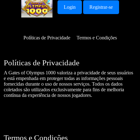
Login
Registrar-se
Políticas de Privacidade
Termos e Condições
Políticas de Privacidade
A Gates of Olympus 1000 valoriza a privacidade de seus usuários
e está empenhada em proteger todas as informações pessoais
fornecidas durante o uso de nossos serviços. Todos os dados
coletados são utilizados exclusivamente para fins de melhoria
contínua da experiência de nossos jogadores.
Termos e Condições