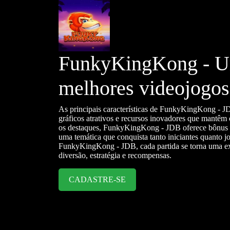
FunkyKingKong - U
melhores videojogos
As principais características de FunkyKingKong - JD
gráficos atrativos e recursos inovadores que mantêm 
os destaques, FunkyKingKong - JDB oferece bônus d
uma temática que conquista tanto iniciantes quanto 
FunkyKingKong - JDB, cada partida se torna uma ex
diversão, estratégia e recompensas.
CADASTRE-SE