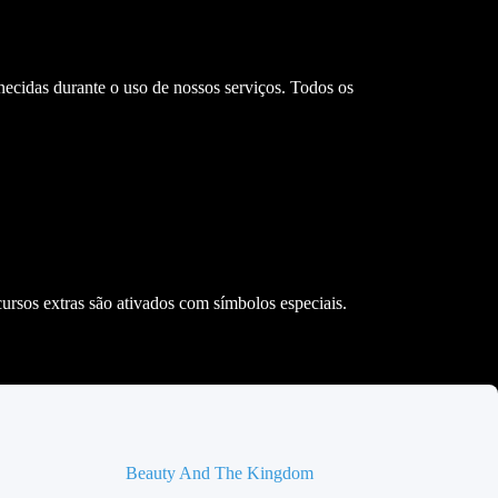
ecidas durante o uso de nossos serviços. Todos os
rsos extras são ativados com símbolos especiais.
Beauty And The Kingdom