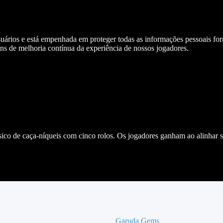
suários e está empenhada em proteger todas as informações pessoais for
ins de melhoria contínua da experiência de nossos jogadores.
co de caça-níqueis com cinco rolos. Os jogadores ganham ao alinhar 
Garuda Gems