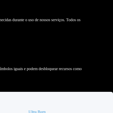
necidas durante o uso de nossos serviços. Todos os
símbolos iguais e podem desbloquear recursos como
Ultra Burn