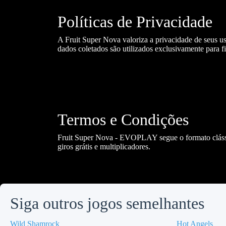
Políticas de Privacidade
A Fruit Super Nova valoriza a privacidade de seus u
dados coletados são utilizados exclusivamente para f
Termos e Condições
Fruit Super Nova - EVOPLAY segue o formato clássi
giros grátis e multiplicadores.
Siga outros jogos semelhantes
Wild Shamrock
Hot Angels