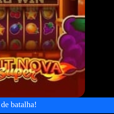
 de batalha!