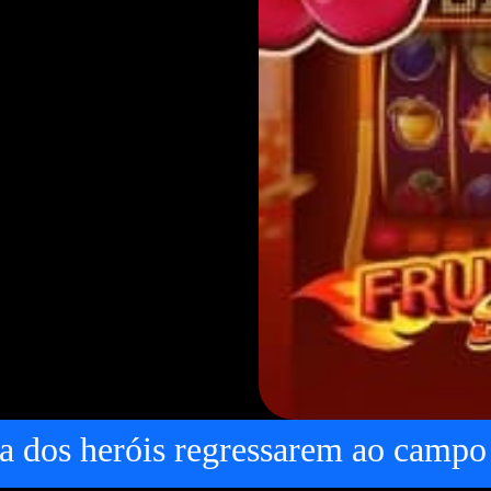
a dos heróis regressarem ao campo