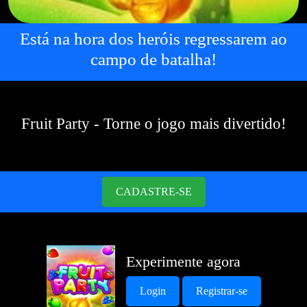
Está na hora dos heróis regressarem ao
campo de batalha!
Fruit Party - Torne o jogo mais divertido!
CADASTRE-SE
Experimente agora
Login
Registrar-se