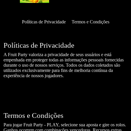
Políticas de Privacidade
Termos e Condições
Políticas de Privacidade
A Fruit Party valoriza a privacidade de seus usuários e está
empenhada em proteger todas as informações pessoais fornecidas
durante o uso de nossos serviços. Todos os dados coletados são
utilizados exclusivamente para fins de melhoria contínua da
experiência de nossos jogadores.
Termos e Condições
Para jogar Fruit Party - PLAY, selecione sua aposta e gire os rolos.
Ganhos ocorrem com combinações vencedoras. Recursos extras