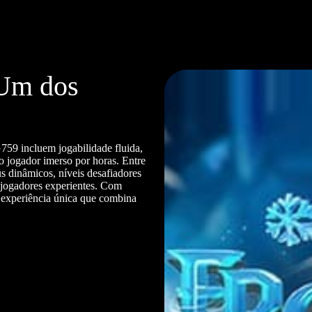
 Um dos
G759 incluem jogabilidade fluida,
o jogador imerso por horas. Entre
 dinâmicos, níveis desafiadores
o jogadores experientes. Com
 experiência única que combina