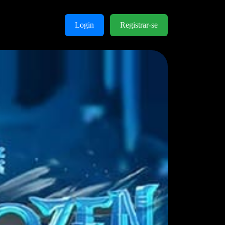
Login
Registrar-se