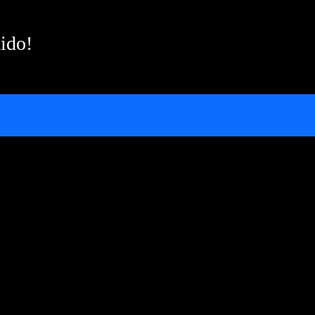
tido!