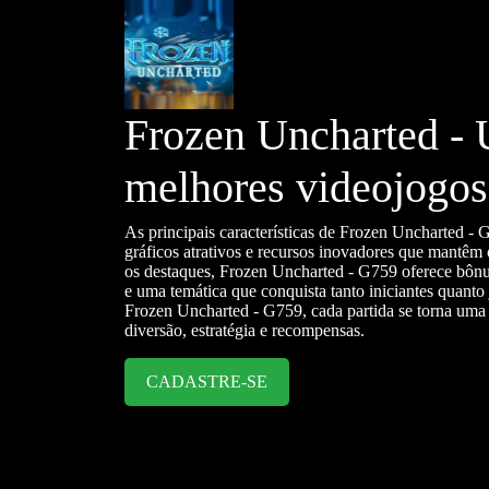
Frozen Uncharted -
melhores videojogos
As principais características de Frozen Uncharted - 
gráficos atrativos e recursos inovadores que mantêm 
os destaques, Frozen Uncharted - G759 oferece bônus
e uma temática que conquista tanto iniciantes quant
Frozen Uncharted - G759, cada partida se torna uma
diversão, estratégia e recompensas.
CADASTRE-SE