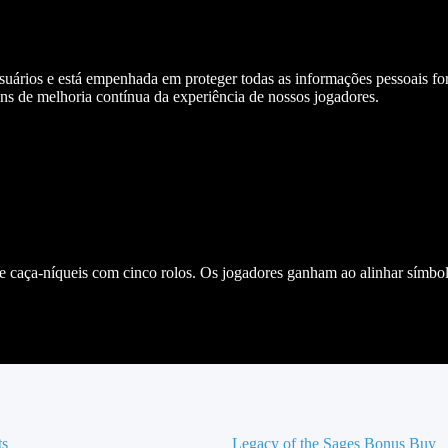
suários e está empenhada em proteger todas as informações pessoais for
ins de melhoria contínua da experiência de nossos jogadores.
e caça-níqueis com cinco rolos. Os jogadores ganham ao alinhar símbo
ts
Legacy of the Sages Bonus Buy