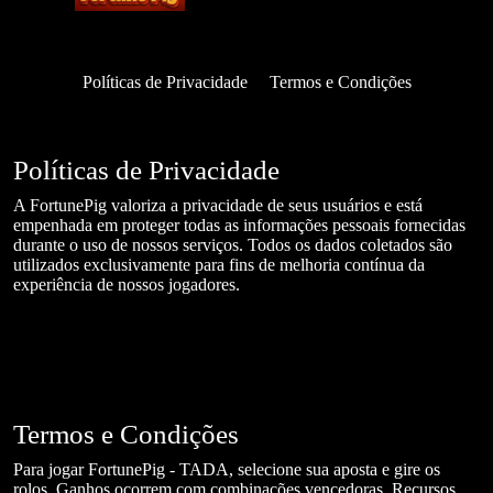
Políticas de Privacidade
Termos e Condições
Políticas de Privacidade
A FortunePig valoriza a privacidade de seus usuários e está
empenhada em proteger todas as informações pessoais fornecidas
durante o uso de nossos serviços. Todos os dados coletados são
utilizados exclusivamente para fins de melhoria contínua da
experiência de nossos jogadores.
Termos e Condições
Para jogar FortunePig - TADA, selecione sua aposta e gire os
rolos. Ganhos ocorrem com combinações vencedoras. Recursos