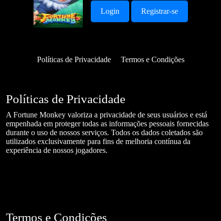
Login
Registrar-se
Políticas de Privacidade
Termos e Condições
Políticas de Privacidade
A Fortune Monkey valoriza a privacidade de seus usuários e está
empenhada em proteger todas as informações pessoais fornecidas
durante o uso de nossos serviços. Todos os dados coletados são
utilizados exclusivamente para fins de melhoria contínua da
experiência de nossos jogadores.
Termos e Condições