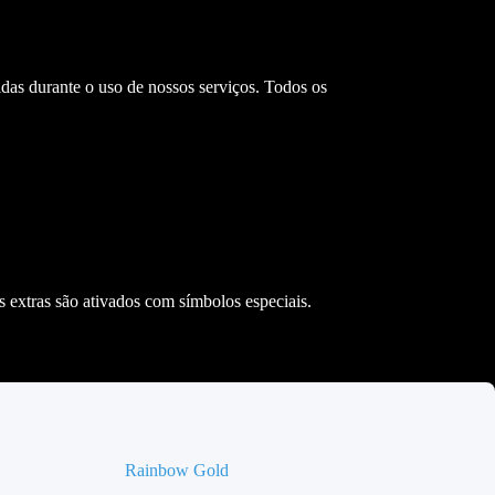
das durante o uso de nossos serviços. Todos os
 extras são ativados com símbolos especiais.
Rainbow Gold