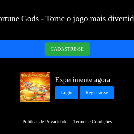
rtune Gods - Torne o jogo mais diverti
CADASTRE-SE
Experimente agora
Login
Registrar-se
Políticas de Privacidade
Termos e Condições