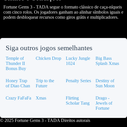
Fortune Gems 3 - TADA segue o formato clássico de caça-níqueis
com cinco rolos. Os jogadores ganham ao alinhar símbolos iguais e
podem desbloquear recursos como giros grátis e multiplicadores.
Siga outros jogos semelhantes
Temple of
Chicken Drop
Lucky Jungle
Big Bass
Thunder II
1024
Splash Xmas
Bonus Buy
Honey Trap
Trip to the
Penalty Series
Destiny of
of Diao Chan
Future
Sun Moon
Crazy FaFaFa
Xmas
Flirting
Drago -
Scholar Tang
Jewels of
Fortune
© 2025 Fortune Gems 3 - TADA Direitos autorais