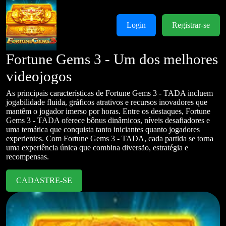
Login
Registrar-se
Fortune Gems 3 - Um dos melhores
videojogos
As principais características de Fortune Gems 3 - TADA incluem
jogabilidade fluida, gráficos atrativos e recursos inovadores que
mantêm o jogador imerso por horas. Entre os destaques, Fortune
Gems 3 - TADA oferece bônus dinâmicos, níveis desafiadores e
uma temática que conquista tanto iniciantes quanto jogadores
experientes. Com Fortune Gems 3 - TADA, cada partida se torna
uma experiência única que combina diversão, estratégia e
recompensas.
CADASTRE-SE