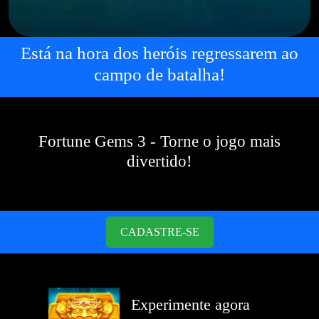
Está na hora dos heróis regressarem ao
campo de batalha!
Fortune Gems 3 - Torne o jogo mais
divertido!
CADASTRE-SE
Experimente agora