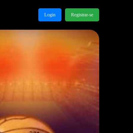
Login
Registrar-se