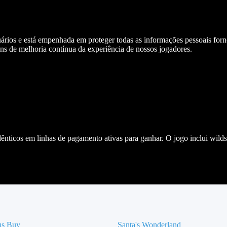
uários e está empenhada em proteger todas as informações pessoais forn
ins de melhoria contínua da experiência de nossos jogadores.
ticos em linhas de pagamento ativas para ganhar. O jogo inclui wilds,
us Buy
Santa's Wonderland