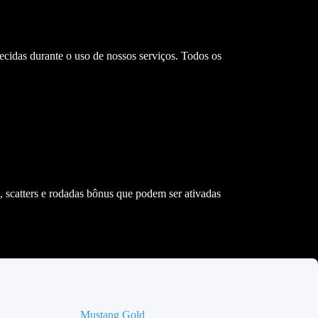
ecidas durante o uso de nossos serviços. Todos os
 scatters e rodadas bônus que podem ser ativadas
Mustang Gold