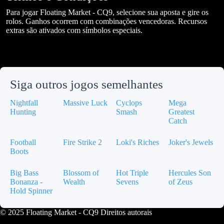
Para jogar Floating Market - CQ9, selecione sua aposta e gire os
rolos. Ganhos ocorrem com combinações vencedoras. Recursos
extras são ativados com símbolos especiais.
Siga outros jogos semelhantes
Nightfall
Massive Luck
Cyclops
Mega
Hunting
Smash
Greatest
Catch
Football
Fire Strike 2
Loki's Riches
Joker's Jewels
Boots
Big Bass
Blossom of
Hot Triple
Hercules Son
Bonanza -
Wealth
Sevens
of Zeus
Hold Spinner
© 2025 Floating Market - CQ9 Direitos autorais