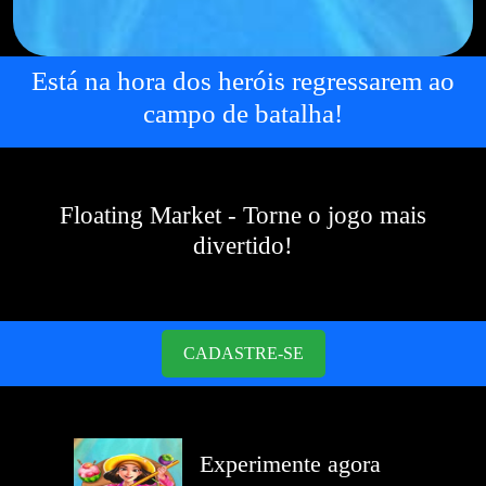
Está na hora dos heróis regressarem ao
campo de batalha!
Floating Market - Torne o jogo mais
divertido!
CADASTRE-SE
Experimente agora