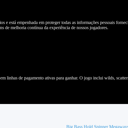
ários e está empenhada em proteger todas as informações pessoais fornec
ins de melhoria contínua da experiência de nossos jogadores.
 em linhas de pagamento ativas para ganhar. O jogo inclui wilds, scatt
Big Bass Hold Spinner Megaway