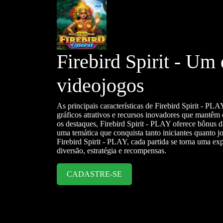
Firebird Spirit - Um
videojogos
As principais características de Firebird Spirit - PLA
gráficos atrativos e recursos inovadores que mantêm 
os destaques, Firebird Spirit - PLAY oferece bônus d
uma temática que conquista tanto iniciantes quanto 
Firebird Spirit - PLAY, cada partida se torna uma e
diversão, estratégia e recompensas.
CADASTRE-SE