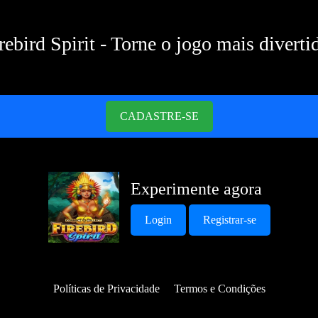
rebird Spirit - Torne o jogo mais diverti
CADASTRE-SE
Experimente agora
Login
Registrar-se
Políticas de Privacidade
Termos e Condições