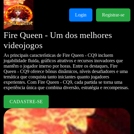
Login
Registrar-se
Fire Queen - Um dos melhores
videojogos
As principais características de Fire Queen - CQ9 incluem
jogabilidade fluida, gráficos atrativos e recursos inovadores que
mantêm o jogador imerso por horas. Entre os destaques, Fire
Queen - CQ9 oferece bônus dinâmicos, níveis desafiadores e uma
temática que conquista tanto iniciantes quanto jogadores
experientes. Com Fire Queen - CQ9, cada partida se torna uma
experiência única que combina diversão, estratégia e recompensas.
CADASTRE-SE