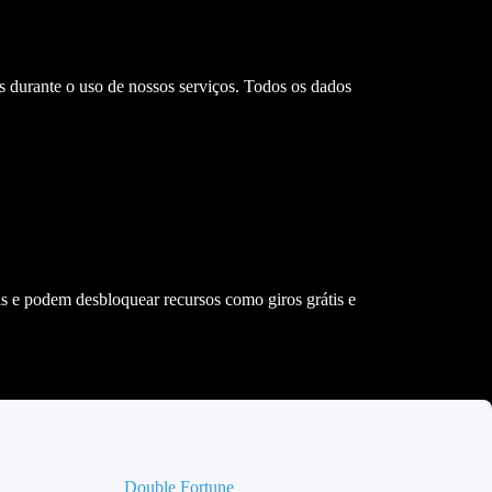
s durante o uso de nossos serviços. Todos os dados
s e podem desbloquear recursos como giros grátis e
Double Fortune