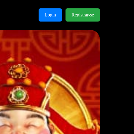
Login
Registrar-se