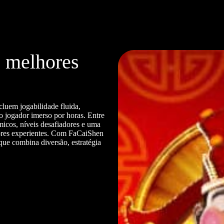
 melhores
cluem jogabilidade fluida,
o jogador imerso por horas. Entre
icos, níveis desafiadores e uma
dores experientes. Com FaCaiShen
que combina diversão, estratégia