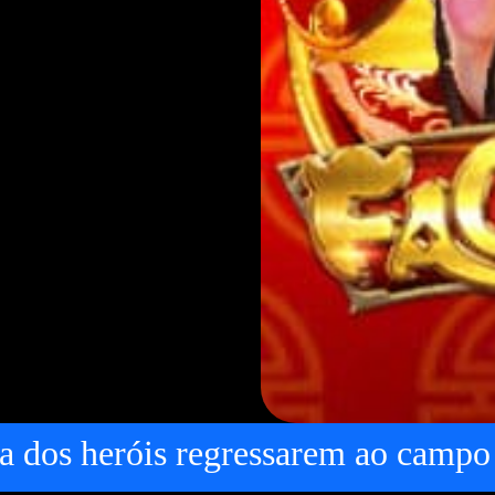
a dos heróis regressarem ao campo