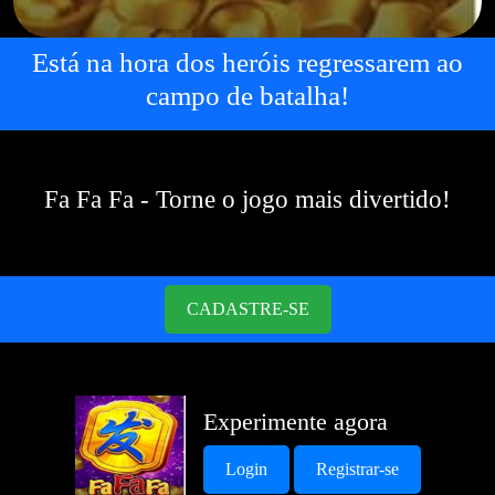
Está na hora dos heróis regressarem ao
campo de batalha!
Fa Fa Fa - Torne o jogo mais divertido!
CADASTRE-SE
Experimente agora
Login
Registrar-se