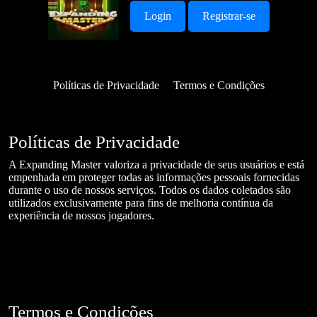
Login
Registrar-se
Políticas de Privacidade
Termos e Condições
Políticas de Privacidade
A Expanding Master valoriza a privacidade de seus usuários e está
empenhada em proteger todas as informações pessoais fornecidas
durante o uso de nossos serviços. Todos os dados coletados são
utilizados exclusivamente para fins de melhoria contínua da
experiência de nossos jogadores.
Termos e Condições