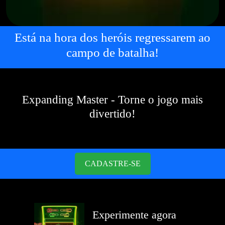
Está na hora dos heróis regressarem ao
campo de batalha!
Expanding Master - Torne o jogo mais
divertido!
CADASTRE-SE
Experimente agora