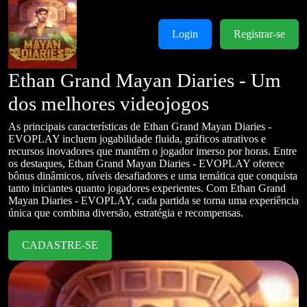
Login
Registrar-se
Ethan Grand Mayan Diaries - Um
dos melhores videojogos
As principais características de Ethan Grand Mayan Diaries -
EVOPLAY incluem jogabilidade fluida, gráficos atrativos e
recursos inovadores que mantêm o jogador imerso por horas. Entre
os destaques, Ethan Grand Mayan Diaries - EVOPLAY oferece
bônus dinâmicos, níveis desafiadores e uma temática que conquista
tanto iniciantes quanto jogadores experientes. Com Ethan Grand
Mayan Diaries - EVOPLAY, cada partida se torna uma experiência
única que combina diversão, estratégia e recompensas.
CADASTRE-SE