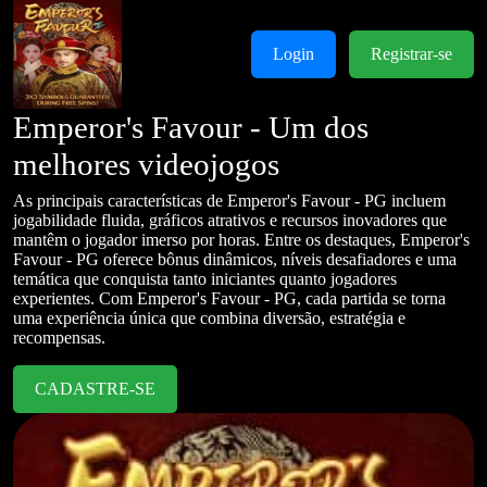
Login
Registrar-se
Emperor's Favour - Um dos
melhores videojogos
As principais características de Emperor's Favour - PG incluem
jogabilidade fluida, gráficos atrativos e recursos inovadores que
mantêm o jogador imerso por horas. Entre os destaques, Emperor's
Favour - PG oferece bônus dinâmicos, níveis desafiadores e uma
temática que conquista tanto iniciantes quanto jogadores
experientes. Com Emperor's Favour - PG, cada partida se torna
uma experiência única que combina diversão, estratégia e
recompensas.
CADASTRE-SE