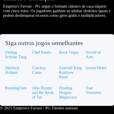
Emperor's Favour - PG segue o formato clássico de caça-níqueis
com cinco rolos. Os jogadores ganham ao alinhar símbolos iguais e
podem desbloquear recursos como giros grátis e multiplicadores.
Siga outros jogos semelhantes
Flirting
Chef Panda
Rock Vegas
Sword of
Scholar Tang
Ares
Sherlock
Cowboy
Emerald King
Sweet Melee
Holmes
Coins
Rainbow
Road
RunningToro
John Hunter
Floating
Tsar
and the Book
Dragon
Treasures
of Tut
Megaways
© 2025 Emperor's Favour - PG Direitos autorais