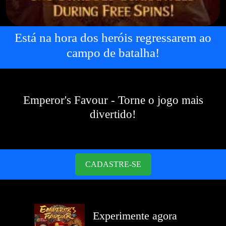
Está na hora dos heróis regressarem ao
campo de batalha!
Emperor's Favour - Torne o jogo mais
divertido!
CADASTRE-SE
Experimente agora