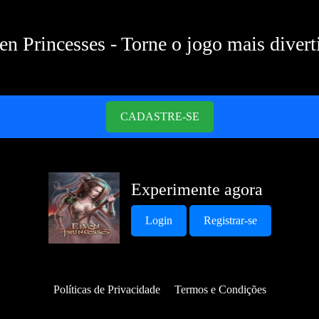
en Princesses - Torne o jogo mais divert
CADASTRE-SE
Experimente agora
Login
Registrar-se
Políticas de Privacidade
Termos e Condições