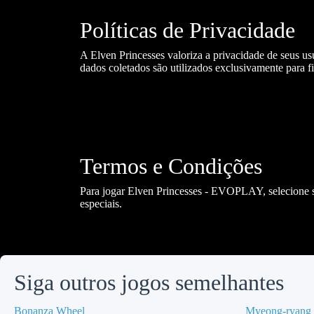
Políticas de Privacidade
A Elven Princesses valoriza a privacidade de seus us
dados coletados são utilizados exclusivamente para f
Termos e Condições
Para jogar Elven Princesses - EVOPLAY, selecione s
especiais.
Siga outros jogos semelhantes
Bonanza Wheel
Myeong-ryang