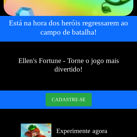
Está na hora dos heróis regressarem ao
campo de batalha!
Ellen's Fortune - Torne o jogo mais
divertido!
CADASTRE-SE
Experimente agora