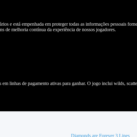
ários e está empenhada em proteger todas as informações pessoais forne
ins de melhoria contínua da experiência de nossos jogadores.
 em linhas de pagamento ativas para ganhar. O jogo inclui wilds, scatt
Diamonds are Forever 3 Lines