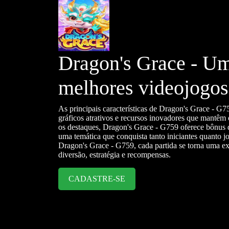
Dragon's Grace - U
melhores videojogos
As principais características de Dragon's Grace - G7
gráficos atrativos e recursos inovadores que mantêm 
os destaques, Dragon's Grace - G759 oferece bônus d
uma temática que conquista tanto iniciantes quanto 
Dragon's Grace - G759, cada partida se torna uma e
diversão, estratégia e recompensas.
CADASTRE-SE