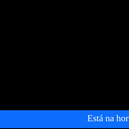
Está na hor