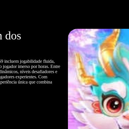
m dos
59 incluem jogabilidade fluida,
o jogador imerso por horas. Entre
inâmicos, níveis desafiadores e
jogadores experientes. Com
xperiência única que combina