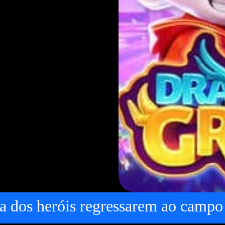
a dos heróis regressarem ao campo