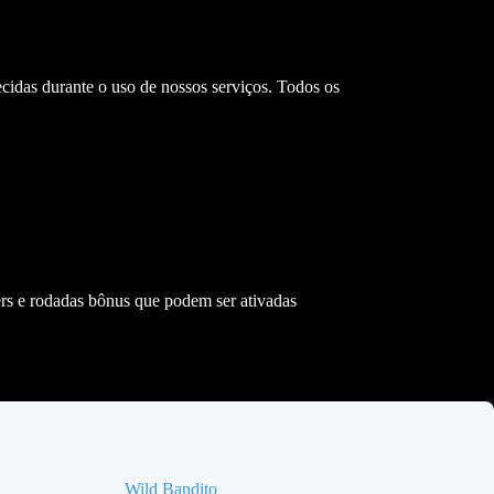
cidas durante o uso de nossos serviços. Todos os
ers e rodadas bônus que podem ser ativadas
Wild Bandito