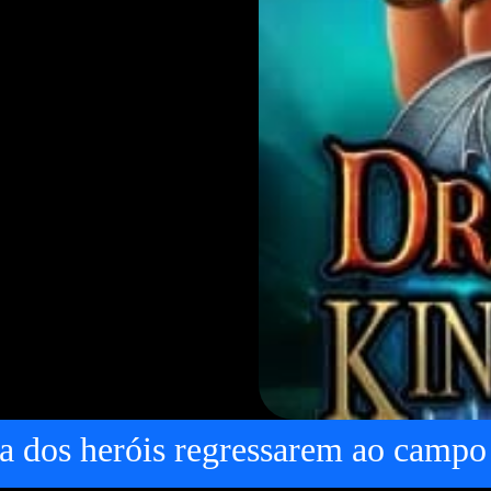
a dos heróis regressarem ao campo