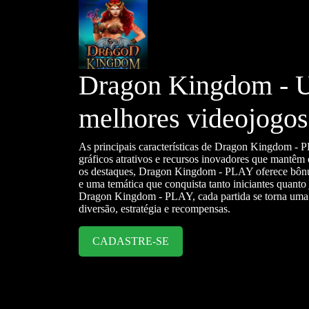
Dragon Kingdom - 
melhores videojogos
As principais características de Dragon Kingdom - P
gráficos atrativos e recursos inovadores que mantêm 
os destaques, Dragon Kingdom - PLAY oferece bônus
e uma temática que conquista tanto iniciantes quant
Dragon Kingdom - PLAY, cada partida se torna uma
diversão, estratégia e recompensas.
CADASTRE-SE