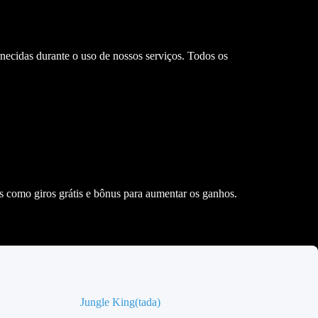
necidas durante o uso de nossos serviços. Todos os
 como giros grátis e bônus para aumentar os ganhos.
Jungle King(tada)