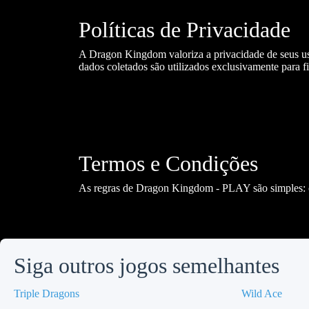
Políticas de Privacidade
A Dragon Kingdom valoriza a privacidade de seus usu
dados coletados são utilizados exclusivamente para f
Termos e Condições
As regras de Dragon Kingdom - PLAY são simples: co
Siga outros jogos semelhantes
Triple Dragons
Wild Ace