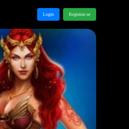
Login
Registrar-se