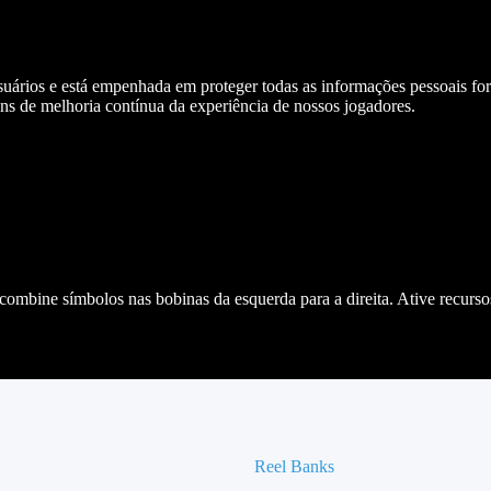
ários e está empenhada em proteger todas as informações pessoais for
ins de melhoria contínua da experiência de nossos jogadores.
mbine símbolos nas bobinas da esquerda para a direita. Ative recursos
Reel Banks