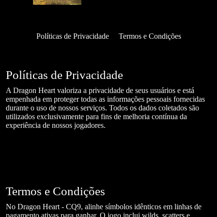
Políticas de Privacidade
Termos e Condições
Políticas de Privacidade
A Dragon Heart valoriza a privacidade de seus usuários e está
empenhada em proteger todas as informações pessoais fornecidas
durante o uso de nossos serviços. Todos os dados coletados são
utilizados exclusivamente para fins de melhoria contínua da
experiência de nossos jogadores.
Termos e Condições
No Dragon Heart - CQ9, alinhe símbolos idênticos em linhas de
pagamento ativas para ganhar. O jogo inclui wilds, scatters e