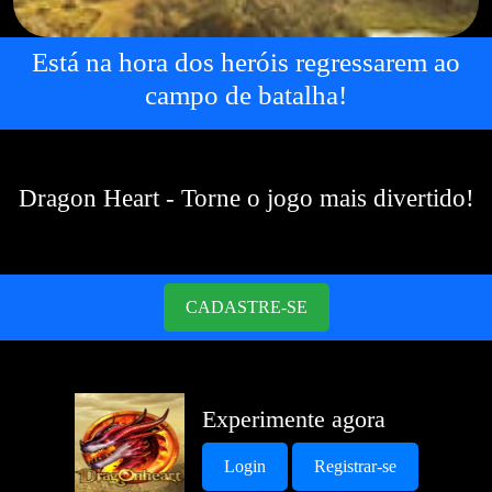
Está na hora dos heróis regressarem ao
campo de batalha!
Dragon Heart - Torne o jogo mais divertido!
CADASTRE-SE
Experimente agora
Login
Registrar-se