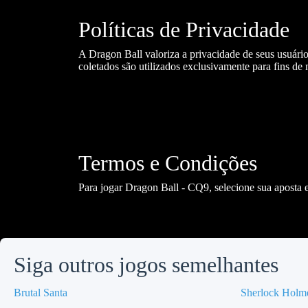
Políticas de Privacidade
A Dragon Ball valoriza a privacidade de seus usuári
coletados são utilizados exclusivamente para fins de
Termos e Condições
Para jogar Dragon Ball - CQ9, selecione sua aposta 
Siga outros jogos semelhantes
Brutal Santa
Sherlock Holm