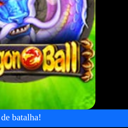
 de batalha!