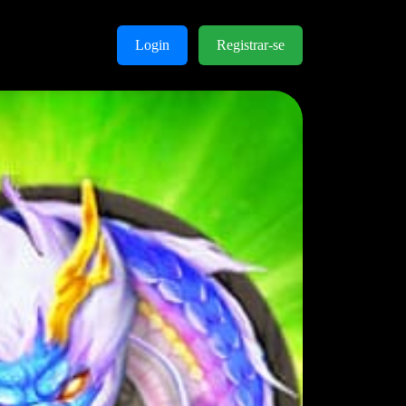
Login
Registrar-se