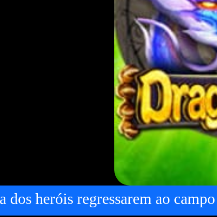
a dos heróis regressarem ao campo