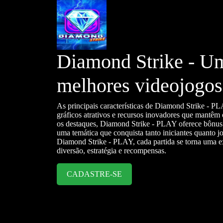
Diamond Strike - U
melhores videojogos
As principais características de Diamond Strike - PL
gráficos atrativos e recursos inovadores que mantêm 
os destaques, Diamond Strike - PLAY oferece bônus 
uma temática que conquista tanto iniciantes quanto 
Diamond Strike - PLAY, cada partida se torna uma e
diversão, estratégia e recompensas.
CADASTRE-SE