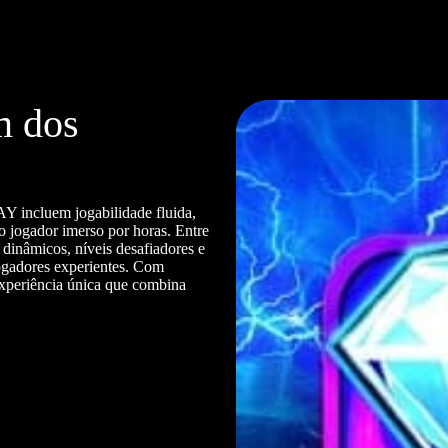
m dos
AY incluem jogabilidade fluida,
o jogador imerso por horas. Entre
dinâmicos, níveis desafiadores e
jogadores experientes. Com
xperiência única que combina