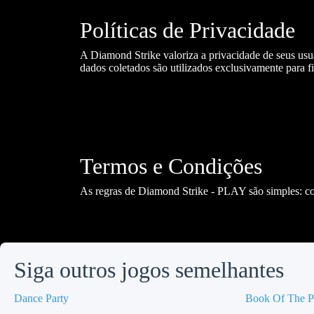
Políticas de Privacidade
A Diamond Strike valoriza a privacidade de seus usu
dados coletados são utilizados exclusivamente para f
Termos e Condições
As regras de Diamond Strike - PLAY são simples: com
Siga outros jogos semelhantes
Dance Party
Book Of The P