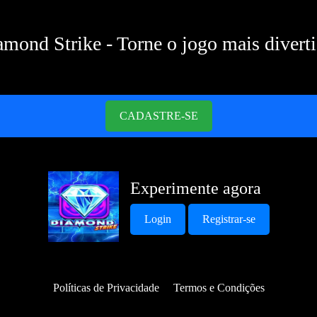
mond Strike - Torne o jogo mais divert
CADASTRE-SE
Experimente agora
Login
Registrar-se
Políticas de Privacidade
Termos e Condições