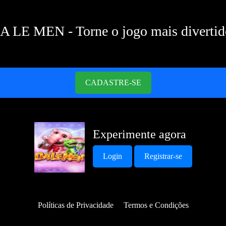
A LE MEN - Torne o jogo mais divertid
CADASTRE-SE
Experimente agora
Login
Registrar-se
Políticas de Privacidade
Termos e Condições