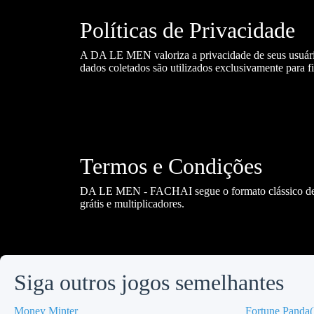
Políticas de Privacidade
A DA LE MEN valoriza a privacidade de seus usuário
dados coletados são utilizados exclusivamente para f
Termos e Condições
DA LE MEN - FACHAI segue o formato clássico de ca
grátis e multiplicadores.
Siga outros jogos semelhantes
Money Minter
Fortune Pand