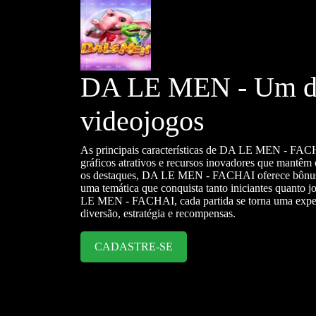
DA LE MEN - Um do
videojogos
As principais características de DA LE MEN - FACH
gráficos atrativos e recursos inovadores que mantêm 
os destaques, DA LE MEN - FACHAI oferece bônus d
uma temática que conquista tanto iniciantes quanto
LE MEN - FACHAI, cada partida se torna uma exper
diversão, estratégia e recompensas.
CADASTRE-SE