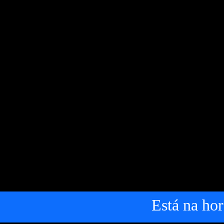
Está na hor