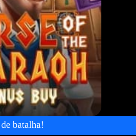
 de batalha!