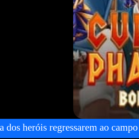
a dos heróis regressarem ao campo