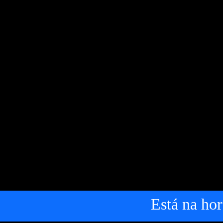
Está na hor