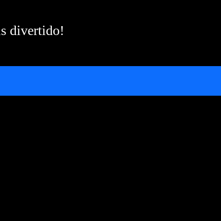
s divertido!