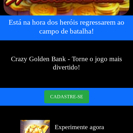
Está na hora dos heróis regressarem ao
campo de batalha!
Crazy Golden Bank - Torne o jogo mais
divertido!
CADASTRE-SE
Experimente agora