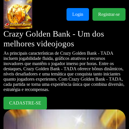
Login
Registrar-se
Crazy Golden Bank - Um dos
melhores videojogos
As principais características de Crazy Golden Bank - TADA
incluem jogabilidade fluida, gráficos atrativos e recursos
inovadores que mantêm o jogador imerso por horas. Entre os
destaques, Crazy Golden Bank - TADA oferece bônus dinâmicos,
níveis desafiadores e uma temática que conquista tanto iniciantes
quanto jogadores experientes. Com Crazy Golden Bank - TADA,
cada partida se torna uma experiência única que combina diversão,
estratégia e recompensas.
CADASTRE-SE