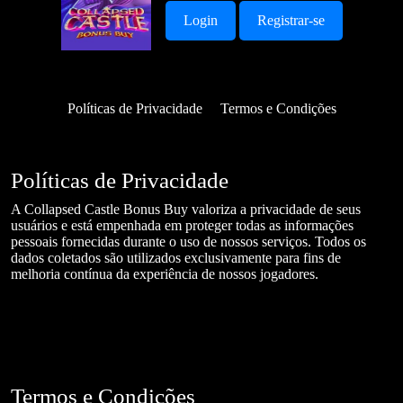
Login
Registrar-se
Políticas de Privacidade
Termos e Condições
Políticas de Privacidade
A Collapsed Castle Bonus Buy valoriza a privacidade de seus
usuários e está empenhada em proteger todas as informações
pessoais fornecidas durante o uso de nossos serviços. Todos os
dados coletados são utilizados exclusivamente para fins de
melhoria contínua da experiência de nossos jogadores.
Termos e Condições