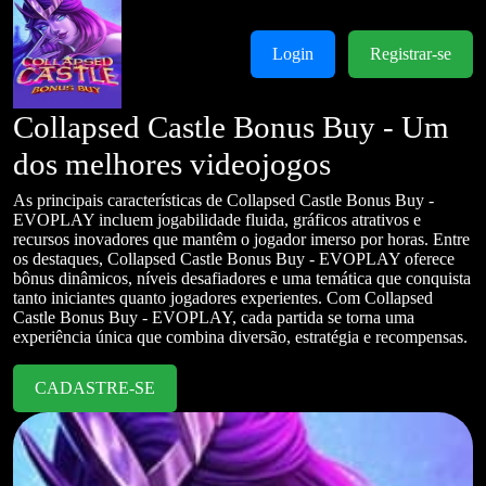
Login
Registrar-se
Collapsed Castle Bonus Buy - Um
dos melhores videojogos
As principais características de Collapsed Castle Bonus Buy -
EVOPLAY incluem jogabilidade fluida, gráficos atrativos e
recursos inovadores que mantêm o jogador imerso por horas. Entre
os destaques, Collapsed Castle Bonus Buy - EVOPLAY oferece
bônus dinâmicos, níveis desafiadores e uma temática que conquista
tanto iniciantes quanto jogadores experientes. Com Collapsed
Castle Bonus Buy - EVOPLAY, cada partida se torna uma
experiência única que combina diversão, estratégia e recompensas.
CADASTRE-SE