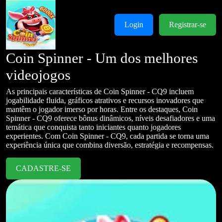
Login
Registrar-se
Coin Spinner - Um dos melhores
videojogos
As principais características de Coin Spinner - CQ9 incluem
jogabilidade fluida, gráficos atrativos e recursos inovadores que
mantêm o jogador imerso por horas. Entre os destaques, Coin
Spinner - CQ9 oferece bônus dinâmicos, níveis desafiadores e uma
temática que conquista tanto iniciantes quanto jogadores
experientes. Com Coin Spinner - CQ9, cada partida se torna uma
experiência única que combina diversão, estratégia e recompensas.
CADASTRE-SE