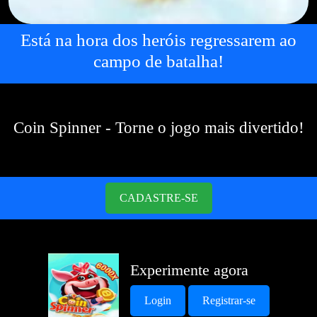
Está na hora dos heróis regressarem ao
campo de batalha!
Coin Spinner - Torne o jogo mais divertido!
CADASTRE-SE
Experimente agora
Login
Registrar-se