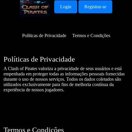
Login
Registrar-se
Políticas de Privacidade
Termos e Condições
Políticas de Privacidade
A Clash of Pirates valoriza a privacidade de seus usuários e está
empenhada em proteger todas as informações pessoais fornecidas
durante o uso de nossos serviços. Todos os dados coletados são
utilizados exclusivamente para fins de melhoria contínua da
experiência de nossos jogadores.
Termos e Condições