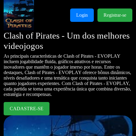
Login
Registrar-se
Clash of Pirates - Um dos melhores
videojogos
As principais características de Clash of Pirates - EVOPLAY
incluem jogabilidade fluida, gráficos atrativos e recursos
inovadores que mantêm o jogador imerso por horas. Entre os
destaques, Clash of Pirates - EVOPLAY oferece bônus dinâmicos,
níveis desafiadores e uma temática que conquista tanto iniciantes
quanto jogadores experientes. Com Clash of Pirates - EVOPLAY,
cada partida se torna uma experiência única que combina diversão,
estratégia e recompensas.
CADASTRE-SE