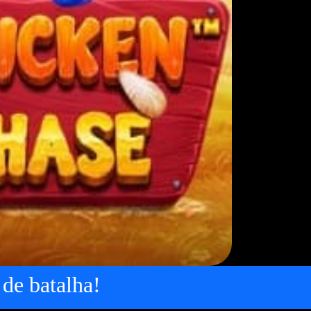
 de batalha!