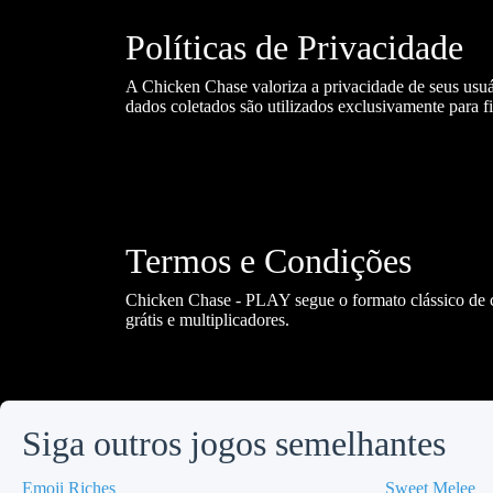
Políticas de Privacidade
A Chicken Chase valoriza a privacidade de seus usuá
dados coletados são utilizados exclusivamente para f
Termos e Condições
Chicken Chase - PLAY segue o formato clássico de c
grátis e multiplicadores.
Siga outros jogos semelhantes
Emoji Riches
Sweet Melee