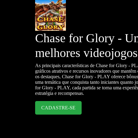
Chase for Glory - U
melhores videojogos
As principais características de Chase for Glory - P
gráficos atrativos e recursos inovadores que mantêm 
os destaques, Chase for Glory - PLAY oferece bônus 
uma temática que conquista tanto iniciantes quanto 
for Glory - PLAY, cada partida se torna uma experiê
estratégia e recompensas.
CADASTRE-SE