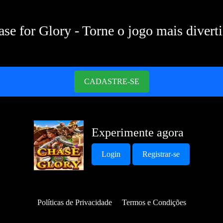
se for Glory - Torne o jogo mais divert
CADASTRE-SE
Experimente agora
Login
Registrar-se
Políticas de Privacidade
Termos e Condições