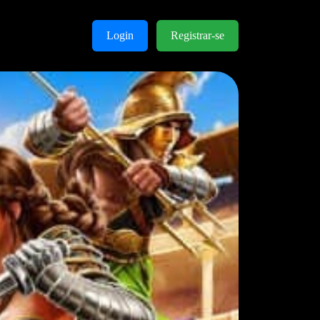
Login
Registrar-se