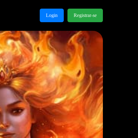
Login
Registrar-se