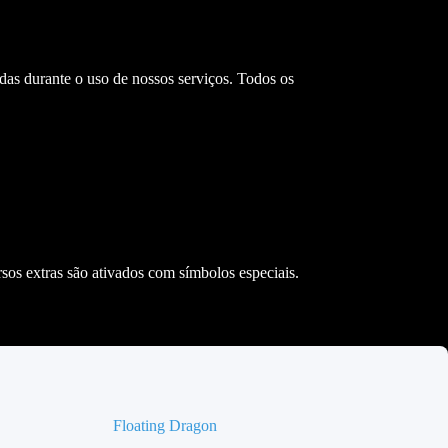
idas durante o uso de nossos serviços. Todos os
sos extras são ativados com símbolos especiais.
Floating Dragon