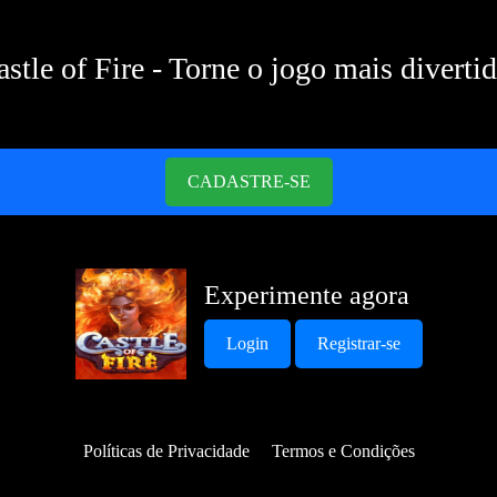
stle of Fire - Torne o jogo mais diverti
CADASTRE-SE
Experimente agora
Login
Registrar-se
Políticas de Privacidade
Termos e Condições