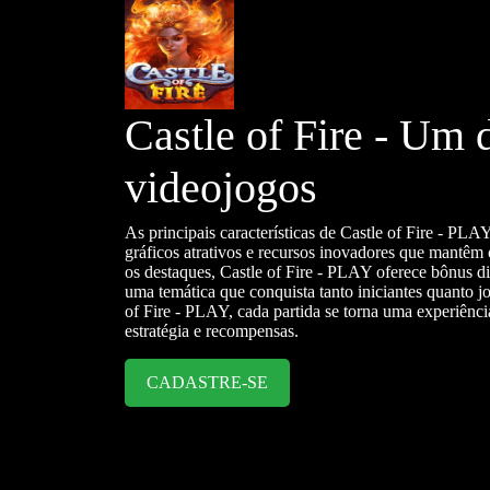
Castle of Fire - Um 
videojogos
As principais características de Castle of Fire - PLA
gráficos atrativos e recursos inovadores que mantêm 
os destaques, Castle of Fire - PLAY oferece bônus di
uma temática que conquista tanto iniciantes quanto 
of Fire - PLAY, cada partida se torna uma experiênc
estratégia e recompensas.
CADASTRE-SE