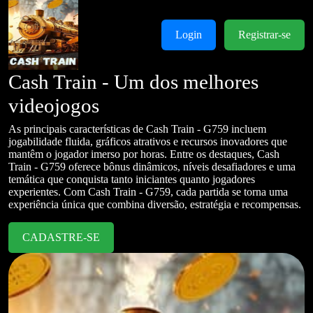
Login
Registrar-se
Cash Train - Um dos melhores
videojogos
As principais características de Cash Train - G759 incluem
jogabilidade fluida, gráficos atrativos e recursos inovadores que
mantêm o jogador imerso por horas. Entre os destaques, Cash
Train - G759 oferece bônus dinâmicos, níveis desafiadores e uma
temática que conquista tanto iniciantes quanto jogadores
experientes. Com Cash Train - G759, cada partida se torna uma
experiência única que combina diversão, estratégia e recompensas.
CADASTRE-SE