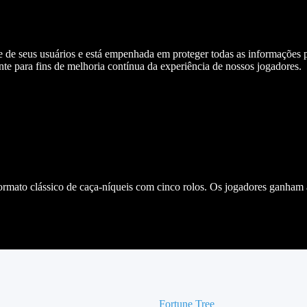
de seus usuários e está empenhada em proteger todas as informações pe
te para fins de melhoria contínua da experiência de nossos jogadores.
to clássico de caça-níqueis com cinco rolos. Os jogadores ganham a
Fortune Tree