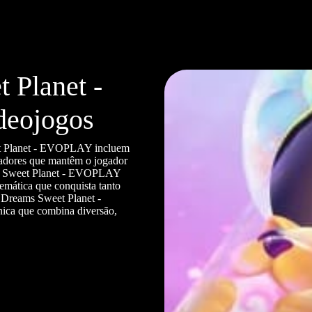
 Planet -
deojogos
eet Planet - EVOPLAY incluem
novadores que mantêm o jogador
ms Sweet Planet - EVOPLAY
emática que conquista tanto
 Dreams Sweet Planet -
ica que combina diversão,