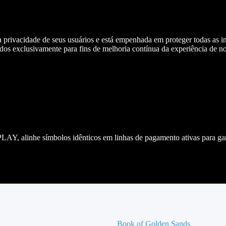
rivacidade de seus usuários e está empenhada em proteger todas as in
ados exclusivamente para fins de melhoria contínua da experiência de n
 alinhe símbolos idênticos em linhas de pagamento ativas para ganhar
Book of Golden Sands