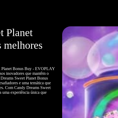
 Planet
 melhores
eet Planet Bonus Buy - EVOPLAY
cursos inovadores que mantêm o
dy Dreams Sweet Planet Bonus
safiadores e uma temática que
entes. Com Candy Dreams Sweet
 uma experiência única que