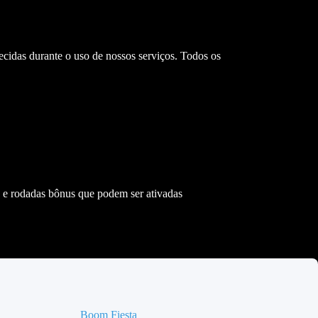
cidas durante o uso de nossos serviços. Todos os
s e rodadas bônus que podem ser ativadas
Boom Fiesta