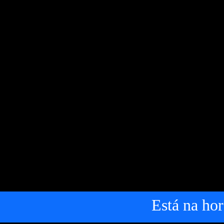
Está na hor