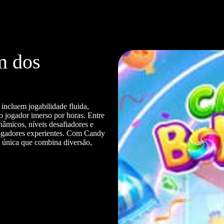
m dos
incluem jogabilidade fluida,
o jogador imerso por horas. Entre
âmicos, níveis desafiadores e
 jogadores experientes. Com Candy
a única que combina diversão,