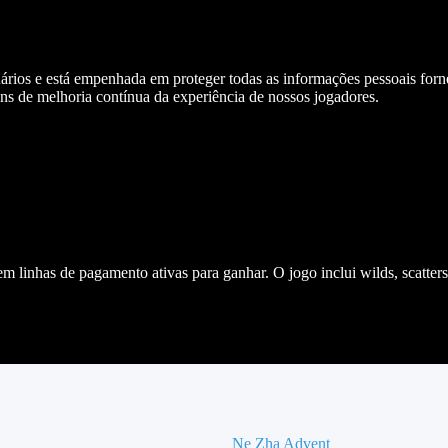
rios e está empenhada em proteger todas as informações pessoais forne
ins de melhoria contínua da experiência de nossos jogadores.
 linhas de pagamento ativas para ganhar. O jogo inclui wilds, scatter
Ne Zha Advent