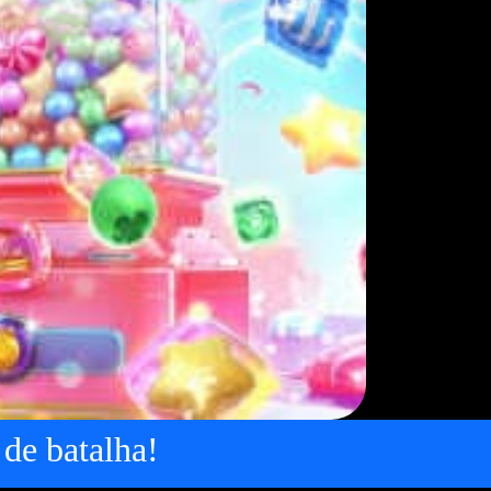
 de batalha!