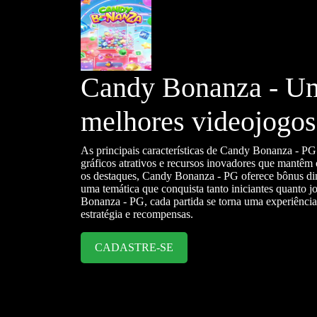
Candy Bonanza - U
melhores videojogos
As principais características de Candy Bonanza - PG 
gráficos atrativos e recursos inovadores que mantêm 
os destaques, Candy Bonanza - PG oferece bônus din
uma temática que conquista tanto iniciantes quanto
Bonanza - PG, cada partida se torna uma experiênci
estratégia e recompensas.
CADASTRE-SE