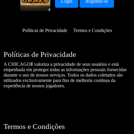
Login
Registrar-se
Políticas de Privacidade
Termos e Condições
Políticas de Privacidade
A CHICAGOⅡ valoriza a privacidade de seus usuários e está
empenhada em proteger todas as informações pessoais fornecidas
durante o uso de nossos serviços. Todos os dados coletados são
utilizados exclusivamente para fins de melhoria contínua da
experiência de nossos jogadores.
Termos e Condições