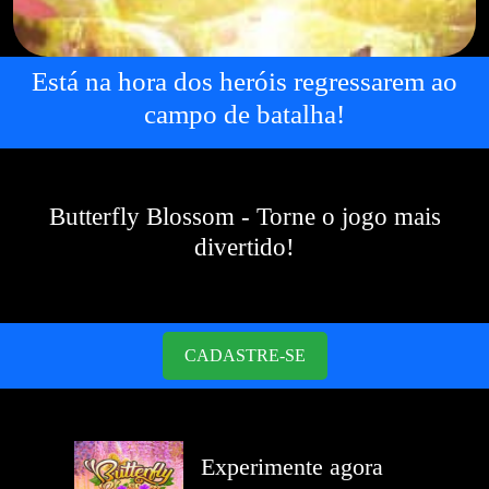
Está na hora dos heróis regressarem ao
campo de batalha!
Butterfly Blossom - Torne o jogo mais
divertido!
CADASTRE-SE
Experimente agora