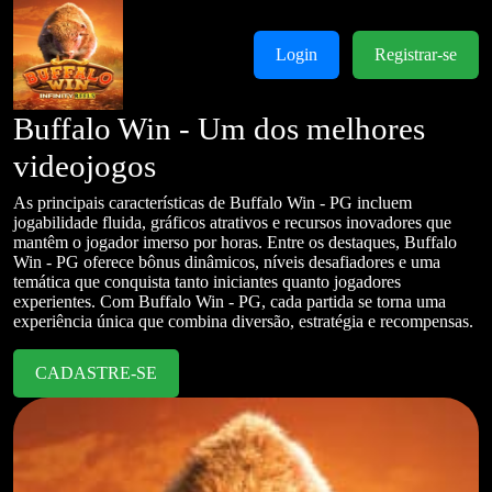
Login
Registrar-se
Buffalo Win - Um dos melhores
videojogos
As principais características de Buffalo Win - PG incluem
jogabilidade fluida, gráficos atrativos e recursos inovadores que
mantêm o jogador imerso por horas. Entre os destaques, Buffalo
Win - PG oferece bônus dinâmicos, níveis desafiadores e uma
temática que conquista tanto iniciantes quanto jogadores
experientes. Com Buffalo Win - PG, cada partida se torna uma
experiência única que combina diversão, estratégia e recompensas.
CADASTRE-SE