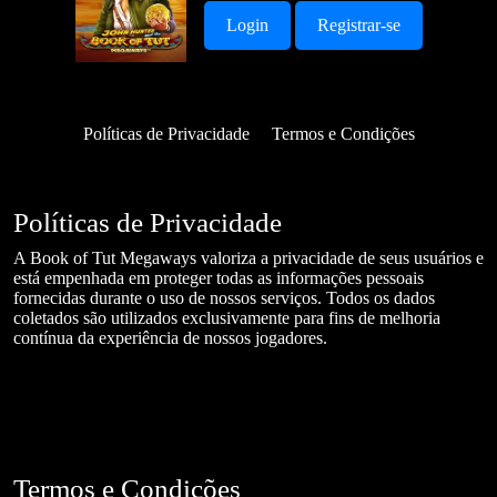
Login
Registrar-se
Políticas de Privacidade
Termos e Condições
Políticas de Privacidade
A Book of Tut Megaways valoriza a privacidade de seus usuários e
está empenhada em proteger todas as informações pessoais
fornecidas durante o uso de nossos serviços. Todos os dados
coletados são utilizados exclusivamente para fins de melhoria
contínua da experiência de nossos jogadores.
Termos e Condições