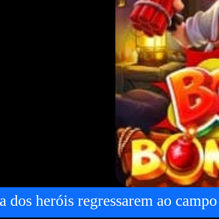
a dos heróis regressarem ao campo