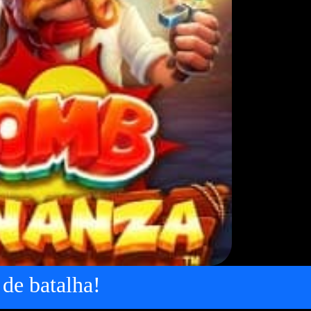
 de batalha!