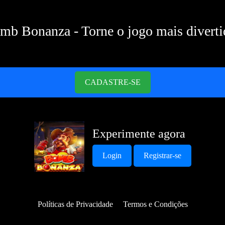
mb Bonanza - Torne o jogo mais diverti
CADASTRE-SE
Experimente agora
Login
Registrar-se
Políticas de Privacidade
Termos e Condições