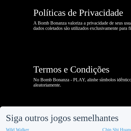
Políticas de Privacidade
A Bomb Bonanza valoriza a privacidade de seus usuár
dados coletados são utilizados exclusivamente para f
Termos e Condições
No Bomb Bonanza - PLAY, alinhe símbolos idênticos 
aleatoriamente.
Siga outros jogos semelhantes
Wild Walker
Chin Shi Huan