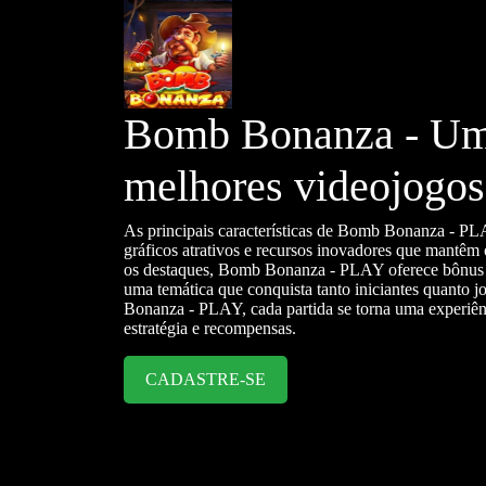
Bomb Bonanza - Um
melhores videojogos
As principais características de Bomb Bonanza - PLA
gráficos atrativos e recursos inovadores que mantêm 
os destaques, Bomb Bonanza - PLAY oferece bônus d
uma temática que conquista tanto iniciantes quanto
Bonanza - PLAY, cada partida se torna uma experiên
estratégia e recompensas.
CADASTRE-SE