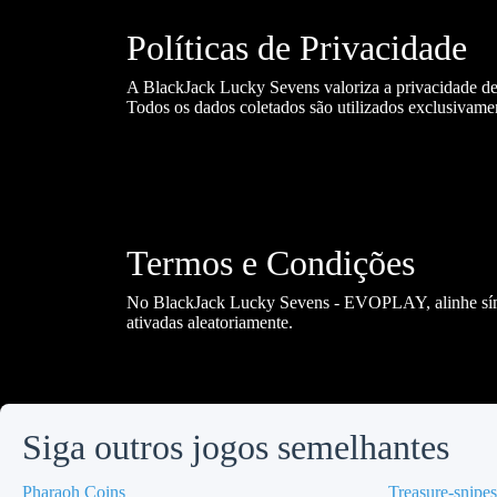
Políticas de Privacidade
A BlackJack Lucky Sevens valoriza a privacidade de 
Todos os dados coletados são utilizados exclusivamen
Termos e Condições
No BlackJack Lucky Sevens - EVOPLAY, alinhe símbol
ativadas aleatoriamente.
Siga outros jogos semelhantes
Pharaoh Coins
Treasure-snipe