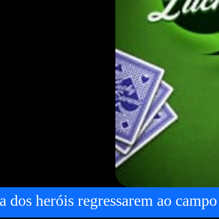
a dos heróis regressarem ao campo