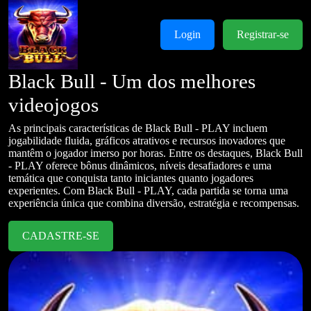
Login
Registrar-se
Black Bull - Um dos melhores
videojogos
As principais características de Black Bull - PLAY incluem
jogabilidade fluida, gráficos atrativos e recursos inovadores que
mantêm o jogador imerso por horas. Entre os destaques, Black Bull
- PLAY oferece bônus dinâmicos, níveis desafiadores e uma
temática que conquista tanto iniciantes quanto jogadores
experientes. Com Black Bull - PLAY, cada partida se torna uma
experiência única que combina diversão, estratégia e recompensas.
CADASTRE-SE