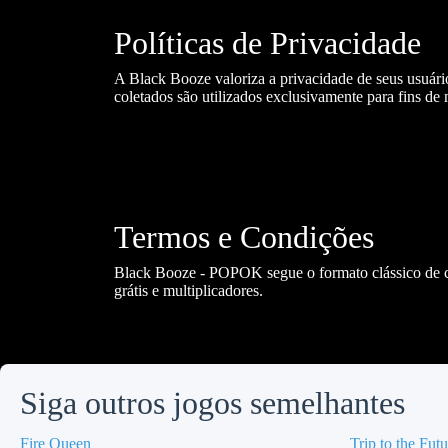
Políticas de Privacidade
A Black Booze valoriza a privacidade de seus usuári
coletados são utilizados exclusivamente para fins de
Termos e Condições
Black Booze - POPOK segue o formato clássico de ca
grátis e multiplicadores.
Siga outros jogos semelhantes
Fire Queen
Trip to the Futu